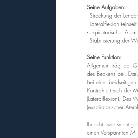
Seine Aufgaben:
- Streckung der Lenden
- Lateralflexion (einsei
- expiratorischer Atem
- Stabilisierung der W
Seine Funktion:
Allgemein trägt der 
des Beckens bei. Dar
Bei einer beidseitige
Kontrahiert sich der M
(Lateralflexion). Des 
(exspiratorischer Atemh
Ihr seht, wie wichtig 
einen Verspannten M. 