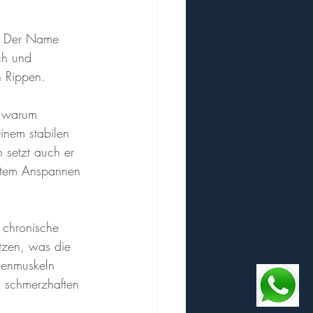
d. Der Name 
ch und 
 Rippen. 
, warum 
inem stabilen 
setzt auch er 
eltem Anspannen 
 chronische 
tzen, was die 
kenmuskeln 
 schmerzhaften 