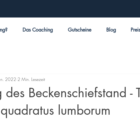
ing?
Das Coaching
Gutscheine
Blog
Prei
an. 2022
2 Min. Lesezeit
des Beckenschiefstand - T
 quadratus lumborum