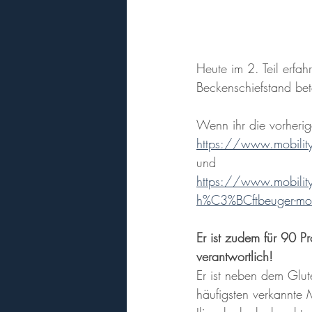
Heute im 2. Teil erfa
Beckenschiefstand bet
Wenn ihr die vorherige
https://www.mobility-
und
https://www.mobility-
h%C3%BCftbeuger-mo
Er ist zudem für 90 P
verantwortlich!
Er ist neben dem Glut
häufigsten verkannte