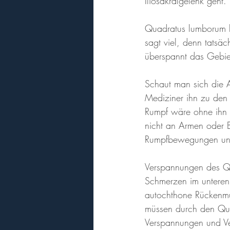
Iliosakralgelenk geht.
Quadratus lumborum h
sagt viel, denn tatsä
überspannt das Gebie
Schaut man sich die 
Mediziner ihn zu den
Rumpf wäre ohne ihn 
nicht an Armen oder 
Rumpfbewegungen und 
Verspannungen des Qu
Schmerzen im unteren 
autochthone Rückenmu
müssen durch den Qu
Verspannungen und Ve