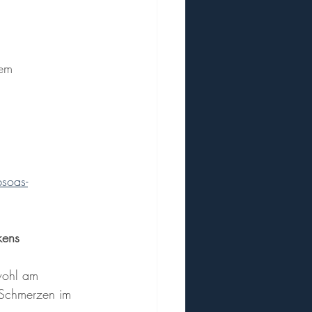
nem 
psoas-
kens 
wohl am 
 Schmerzen im 