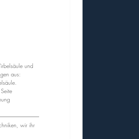
irbelsäule und 
ngen aus:
lsäule. 
 Seite 
tmung 
chniken, wir ihr 