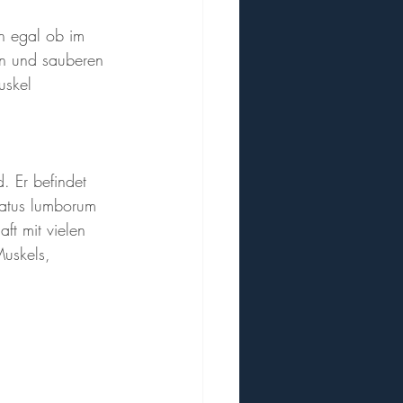
n egal ob im 
en und sauberen 
uskel 
 Er befindet 
ratus lumborum 
t mit vielen 
uskels, 