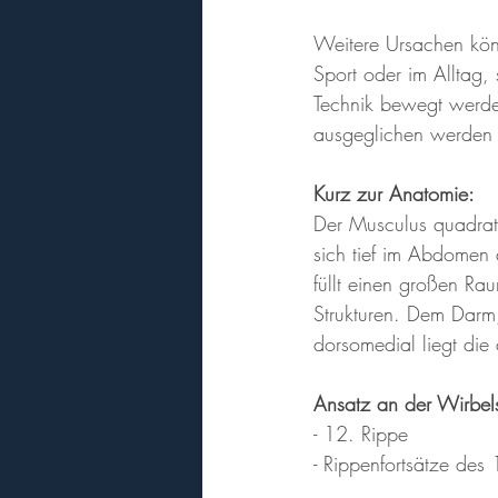
Weitere Ursachen kön
Sport oder im Alltag
Technik bewegt werde
ausgeglichen werden 
Kurz zur Anatomie:
Der Musculus quadrat
sich tief im Abdomen 
füllt einen großen Ra
Strukturen. Dem Darm,
dorsomedial liegt die
Ansatz an der Wirbel
- 12. Rippe
- Rippenfortsätze des 