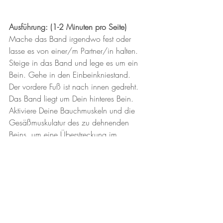
Ausführung: (1-2 Minuten pro Seite) 
Mache das Band irgendwo fest oder 
lasse es von einer/m Partner/in halten. 
Steige in das Band und lege es um ein 
Bein. Gehe in den Einbeinkniestand. 
Der vordere Fuß ist nach innen gedreht. 
Das Band liegt um Dein hinteres Bein.
Aktiviere Deine Bauchmuskeln und die 
Gesäßmuskulatur des zu dehnenden 
Beins, um eine Überstreckung im 
Hohlkreuz zu vermeiden.
Das Körpergewicht verlagerst Du nun 
langsam nach vorne. Mache dabei kein 
Hohlkreuz.
Diese Dehnung kannst du noch weiter 
steigern: