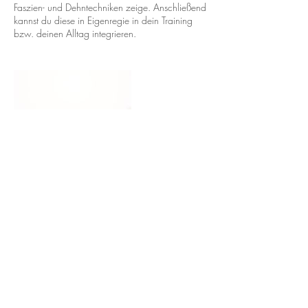
Faszien- und Dehntechniken zeige. Anschließend
kannst du diese in Eigenregie in dein Training
bzw. deinen Alltag integrieren.
Kontaktangaben
Schwalbacher Str. 38-42, Wiesbaden,
Deutschland