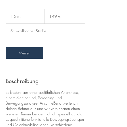
149
Euro
1 Std.
1
149 €
S
t
Schwalbacher Straße
d
Weiter
Beschreibung
Es besteht aus einer ausführlichen Anamnese,
einem Sichtbefund, Screening und
Bewegungsanalyse. Anschließend werte ich
deinen Befund aus und wir vereinbaren einen
weiteren Termin bei dem ich dir speziell auf dich
zugeschnittene funktionelle Bewegungsübungen
und Gelenkmobilisationen, verschiedene